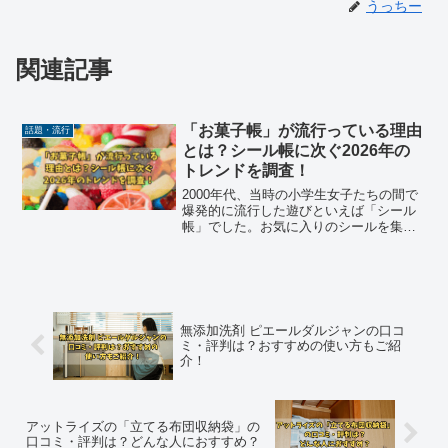
うっちー
関連記事
「お菓子帳」が流行っている理由
話題・流行
とは？シール帳に次ぐ2026年の
トレンドを調査！
2000年代、当時の小学生女子たちの間で
爆発的に流行した遊びといえば「シール
帳」でした。お気に入りのシールを集
め、交換し、1ページずつ自分の世界観を
作り上げていく文化は、多くの人の記憶
に残っているはずです。それから約20
年。かつての平成女児...
無添加洗剤 ピエールダルジャンの口コ
ミ・評判は？おすすめの使い方もご紹
介！
アットライズの「立てる布団収納袋」の
口コミ・評判は？どんな人におすすめ？