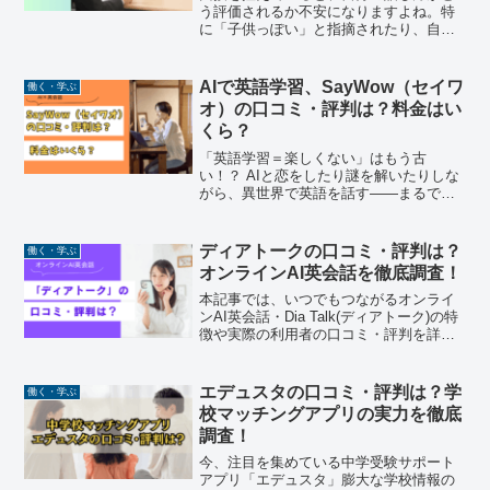
う評価されるか不安になりますよね。特
に「子供っぽい」と指摘されたり、自分
でもなんとなく幼い気がしたりすると、
「それだけで不採用になったらどうしよ
う」と焦ってしまうものです。でも、安
AIで英語学習、SayWow（セイワ
働く・学ぶ
心してください。「子供っ...
オ）の口コミ・評判は？料金はい
くら？
「英語学習＝楽しくない」はもう古
い！？ AIと恋をしたり謎を解いたりしな
がら、異世界で英語を話す——まるで
RPGのような学習体験ができるアプリ
SayWow（セイワオ） が、2025年5月に
日本でリリースされました。この記事で
ディアトークの口コミ・評判は？
働く・学ぶ
は、Say W...
オンラインAI英会話を徹底調査！
本記事では、いつでもつながるオンライ
ンAI英会話・Dia Talk(ディアトーク)の特
徴や実際の利用者の口コミ・評判を詳し
くご紹介します。​AI英会話に興味がある
方や、効率的に英語力を向上させたい方
は、ぜひ参考にしてみてください。※こ
エデュスタの口コミ・評判は？学
働く・学ぶ
の記事...
校マッチングアプリの実力を徹底
調査！
今、注目を集めている中学受験サポート
アプリ「エデュスタ」膨大な学校情報の