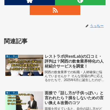
うっちー
関連記事
レストラボ(RestLab)の口コミ・
働く・学ぶ
評判は？関西の飲食業界特化の人
材紹介サービスを調査！
関西の飲食業界での転職・人材確保に悩
んでいませんか？ そんな現場の声に応え
るかたちで、2025年6月に誕生したのが
「RestLab（レストラボ）」です。30年
以上にわたり飲食店を運営してきた株式
会社ビローが立ち上げたこのサービス
面接で「話し方が子供っぽい」と
働く・学ぶ
は、「業界を...
言われたら？損をしないための言
い換え＆改善のコツ
面接を控えていると、自分の話し方がど