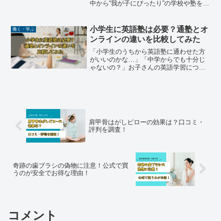
中から“我が子にぴったり”の学校や塾を選
ぶのは、多くの親にとって頭を悩ませる
作業です。そんな悩みを解消してくれる
のが、受験・教育情報サイト「株式会社
小学生に英語塾は必要？通塾とオ
働く・学ぶ
インターエデュ・ドッ...
ンラインの違いを比較してみた
「小学生のうちから英語塾に通わせた方
がいいのかな…」「中学からでも十分じ
ゃないの？」お子さんの英語学習につい
て、このように迷う保護者の方はとても
多いです。近年は小学校で英語が必修化
され、「早めに始めた方が良い」という
意見を耳にする一方で、「...
肩甲骨はがしピローの効果は？口コミ・
評判を調査！
奇跡の歯ブラシの偽物に注意！公式で買
うのが安全でお得な理由！
コメント