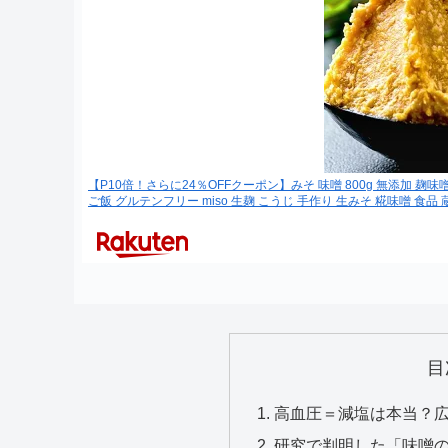
【P10倍！さらに24％OFFクーポン】みそ 味噌 800g 無添加 麹味
ご飯 グルテンフリー miso 生麹 こうじ 手作り 生みそ 糀味噌 食品
目
高血圧＝減塩は本当？
研究で判明した「味噌