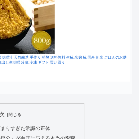
噌 味噌汁 天然醸造 手作り 発酵 送料無料 生糀 米麹 糀 国産 新米 ごはんのお供
 蔵出し生味噌 冷蔵 冷凍 ギフト 買い回り
次
広まりすぎた常識の正体
の塩分」が血圧に与える本当の影響