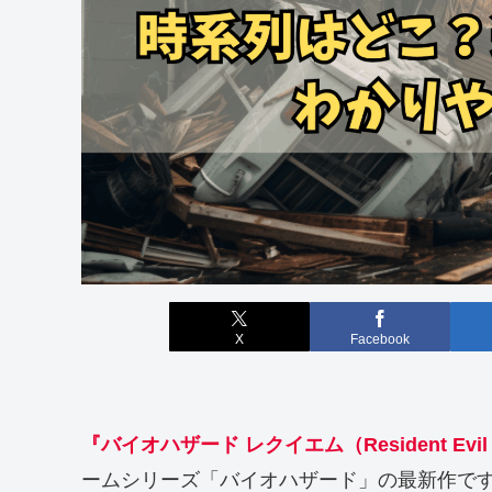
X
Facebook
『
バイオハザード レクイエム（Resident Evil 
ームシリーズ「バイオハザード」の最新作で