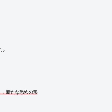
ビル
）
 → 新たな恐怖の形