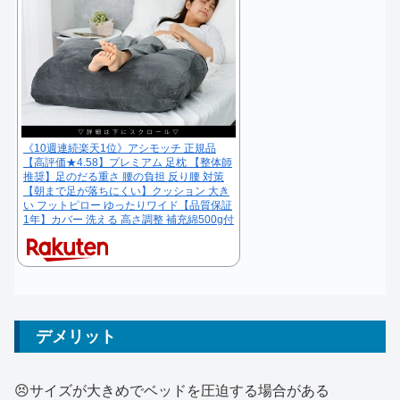
《10週連続楽天1位》アシモッチ 正規品
【高評価★4.58】プレミアム 足枕 【整体師
推奨】足のだる重さ 腰の負担 反り腰 対策
【朝まで足が落ちにくい】クッション 大き
い フットピロー ゆったりワイド【品質保証
1年】カバー 洗える 高さ調整 補充綿500g付
デメリット
😣サイズが大きめでベッドを圧迫する場合がある