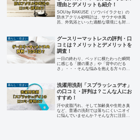
理由とデメリットも紹介！
SOU by RAKUSE（ソウバイラクセ）の
防水アクリル砂時計は、サウナや水風
呂、外気浴といった過酷な環境にも対応
する、5分計のタイムキーパーとして登場
しました。アクリル製ボディでガラスよ
り軽量かつ割れにくく、防水仕様なのも
グースリーマットレスの評判・口
暮らし・住まい
嬉しいポイント...
コミは？メリットとデメリットを
調査！
一日の終わり、ベッドに横たわった瞬間
に感じる「腰の重さ」や「背中のだる
さ」・・・​そんな悩みを抱える方々の間
で、今注目を集めているのが、株式会社
エフェクトが開発した「グースリーマッ
トレス」です。今回は、実際の口コミや
洗濯用洗剤「スプラッシュデオ」
暮らし・住まい
評判をもとに、グースリー...
の口コミ・評判は？こんな人にお
すすめ！
汗や皮脂汚れ、そして加齢臭や生乾き臭
など、普通の洗剤では落ちにくいニオイ
に悩んでいませんか？そんな方に注目さ
れているのが、粉末タイプの消臭洗濯洗
剤「スプラッシュデオ」です。日本製で
無添加・無香料の安心仕様ながら、過炭
酸と高濃度洗浄成分を独自...