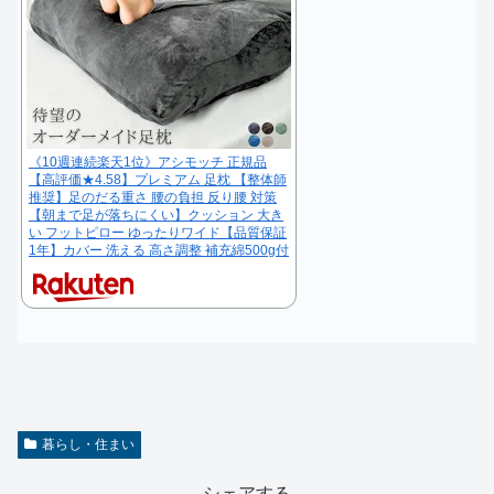
《10週連続楽天1位》アシモッチ 正規品
【高評価★4.58】プレミアム 足枕 【整体師
推奨】足のだる重さ 腰の負担 反り腰 対策
【朝まで足が落ちにくい】クッション 大き
い フットピロー ゆったりワイド【品質保証
1年】カバー 洗える 高さ調整 補充綿500g付
暮らし・住まい
シェアする