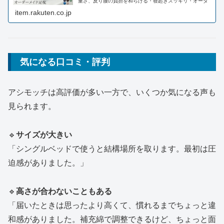
重さ、反り腰の負担を和らげる・寝起きスッキリ・オーダ
ーメイド高さ調整・幅広で足が落ちにくい★保証あり。
item.rakuten.co.jp
《10週連続楽天1位》アシモッチ 正規品【高評価★4.58】
プレミアム 足枕 【整体師...
気になる口コミ・評判
アシモッチは高評価が多い一方で、いくつか気になる声も
見られます。
🔹
サイズが大きい
「シングルベッドで使うと結構場所を取ります。最初は圧
迫感がありました。」
🔹
高さが合わないこともある
「届いたときは思ったより高くて、慣れるまでちょっと違
和感がありました。補充綿で調整できるけど、ちょっと面