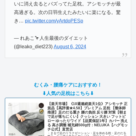
いに消え去るとバズってた足枕。アシモッチが最
高過ぎる。次の日羽生えたみたいに楽になる。驚
き…
pic.twitter.com/yArtdoPESp
— れあこ🦩人生最後のダイエット
(@leako_diet223)
August 6, 2024
むくみ・腰痛ケアにおすすめ！
⬇人気の足枕はこちら⬇
【楽天市場】《10週連続楽天1位》アシモッチ 正
規品【高評価★4.58】プレミアム 足枕 【整体師
推奨】足のだる重さ 腰の負担 反り腰 対策【朝ま
で足が落ちにくい】クッション 大きい フットピ
ロー ゆったりワイド【品質保証1年】カバー 洗え
る 高さ調整 補充綿500g付：NELUKA【ハグモッ
チ公式】直営店
・まるで足のリラクゼーション・足を休める枕・足のだる