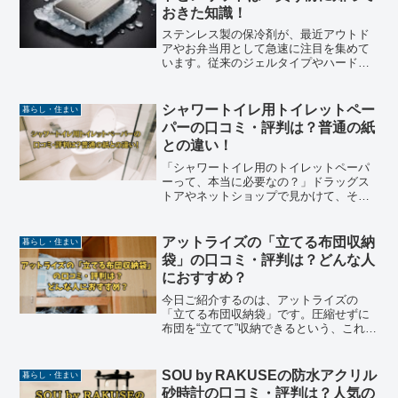
おきた知識！
ステンレス製の保冷剤が、最近アウトド
アやお弁当用として急速に注目を集めて
います。従来のジェルタイプやハードタ
イプと何が違うのか、本当に使えるの
か、気になっている方も多いのではない
でしょうか。この記事では、ステンレス
シャワートイレ用トイレットペー
暮らし・住まい
製保冷剤のデメリットとメリ...
パーの口コミ・評判は？普通の紙
との違い！
「シャワートイレ用のトイレットペーパ
ーって、本当に必要なの？」ドラッグス
トアやネットショップで見かけて、そう
疑問に思ったことがある人も多いのでは
ないでしょうか。最近では温水洗浄便座
（いわゆるウォシュレット）を使う家庭
アットライズの「立てる布団収納
暮らし・住まい
が増え、シャワートイレ用...
袋」の口コミ・評判は？どんな人
におすすめ？
今日ご紹介するのは、アットライズの
「立てる布団収納袋」です。圧縮せずに
布団を“立てて”収納できるという、これま
でにありそうでなかったアイデア商品で
す。この記事では、アットライズ「立て
る布団収納袋」の特徴実際に購入した人
SOU by RAKUSEの防水アクリル
暮らし・住まい
の口コミ・評判メリット...
砂時計の口コミ・評判は？人気の