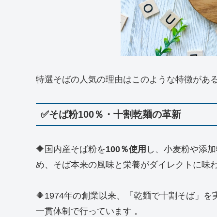
特選そばの人気の理由はこのような特徴があ
✅そば粉100％・十割乾麺の革新
🔶国内産そば粉を
100％使用
し、小麦粉や添加
め、そば本来の風味と栄養がダイレクトに味
🔶1974年の創業以来、「乾麺で十割そば」
一貫体制で行っています 。