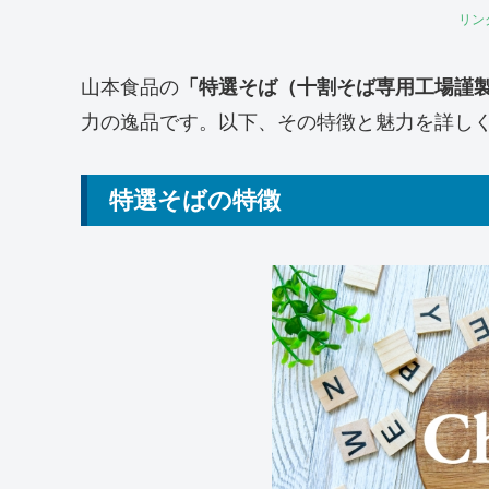
リン
山本食品の
「特選そば（十割そば専用工場謹
力の逸品です。以下、その特徴と魅力を詳し
特選そばの特徴