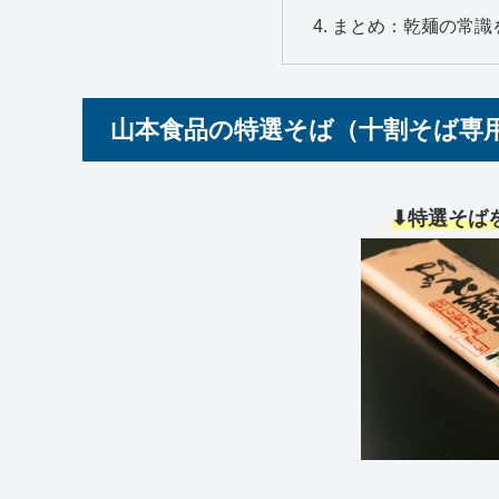
まとめ：乾麺の常識
山本食品の特選そば（十割そば専
⬇特選そば