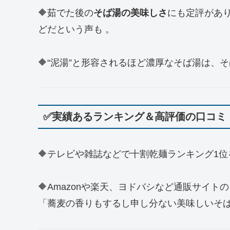
🔶茹でた後の
そば湯の美味しさ
にも定評があ
どだという声も 。
🔶“泥湯”と形容されるほど濃厚なそば湯は、
✅実績あるランキング＆高評価の口コミ
🔶テレビや雑誌などで十割乾麺ランキング1位
🔶Amazonや楽天、ヨドバシなど通販サイ
「蕎麦の香りもするし申し分ない美味しいそ