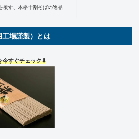
を覆す、本格十割そばの逸品
用工場謹製）とは
を今すぐチェック⬇