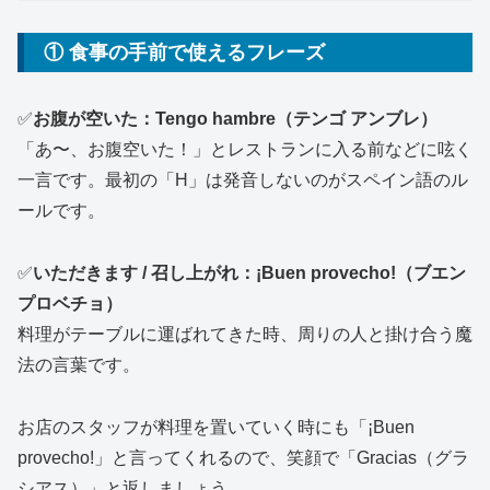
① 食事の手前で使えるフレーズ
✅
お腹が空いた：Tengo hambre（テンゴ アンブレ）
「あ〜、お腹空いた！」とレストランに入る前などに呟く
一言です。最初の「H」は発音しないのがスペイン語のル
ールです。
✅
いただきます / 召し上がれ：¡Buen provecho!（ブエン
プロベチョ）
料理がテーブルに運ばれてきた時、周りの人と掛け合う魔
法の言葉です。
お店のスタッフが料理を置いていく時にも「¡Buen
provecho!」と言ってくれるので、笑顔で「Gracias（グラ
シアス）」と返しましょう。