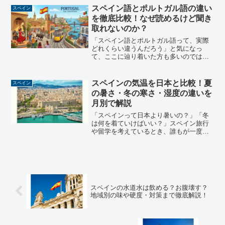
紋章には、どんな意味があるの？」と気
スペイン語とポルトガル語の違い
スペイン
になったことはありません...
を徹底比較！なぜ読めるけど聞き
取れないのか？
「スペイン語とポルトガル語って、実際
どれくらい違うんだろう」と気になっ
て、ここに辿り着いた方も多いのではな
いでしょうか。どちらも勉強したことが
ない人からすると、見た目も発音もかな
り近く感じられる言語です。ところが実
スペインの気温を日本と比較！夏
スペイン
際に学んでみると、「思って...
の暑さ・冬の寒さ・湿度の違いを
月別で解説
「スペインって日本より暑いの？」「冬
は何を着ていけばいい？」スペイン旅行
や留学を考えているとき、誰もが一度は
こんな疑問を持ちますよね。気温の数字
だけ見てもいまいちピンとこないことが
多いんですが、実は日本との比較で考え
ると一気にイメージが湧き...
スペインの水道水は飲める？お腹壊す？
地域別の味や硬度・対策まで徹底解説！