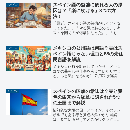
うか。実はこれ、かなり深い歴史と政治
スペイン語の勉強に疲れる人の原
スペイン
が絡み合った話なんです。...
因は？「楽に続ける」3つの方
法！
「最近、スペイン語の勉強がしんどくな
ってきた。」「やる気はあるのに、テキ
ストを開くのが億劫になった。」「もう
やめてしまおうか…でも、せっかく始め
たのに。」そんな気持ちで、この記事に
たどり着いてくれたのではないでしょう
メキシコの公用語は何語？実はス
スペイン
か。まず伝えたいのは、そ...
ペイン語じゃない理由と68の先住
民言語を解説
メキシコ旅行を計画していたり、メキシ
コでの暮らしや仕事を考えていたりする
と、ふと気になるのが「公用語は何語な
のだろう」という疑問ではないでしょう
か。答えを先に言ってしまうと、メキシ
コには法律で定められた公用語はありま
スペインの国旗の意味は？赤と黄
スペイン
せん。とはいえ、実際の生...
色の由来から紋章に隠された5つ
の王国まで解説
情熱的な太陽の国、スペイン。そのシン
ボルでもある赤と黄色の鮮やかな国旗
は、見ているだけでどこかワクワクして
きますよね。でも、「どうしてこの2色な
んだろう？」「真ん中にあるかっこいい