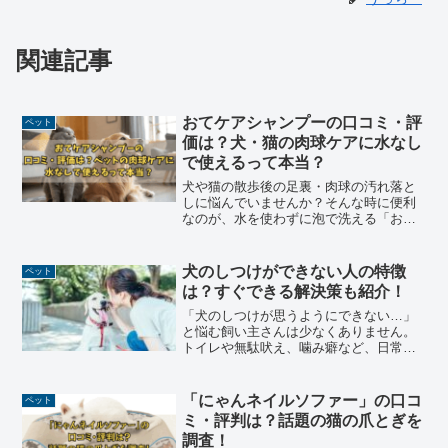
関連記事
おてケアシャンプーの口コミ・評
ペット
価は？犬・猫の肉球ケアに水なし
で使えるって本当？
犬や猫の散歩後の足裏・肉球の汚れ落と
しに悩んでいませんか？そんな時に便利
なのが、水を使わずに泡で洗える「おて
ケアシャンプー」です。濃密泡と柔らか
いブラシで汚れをしっかり落とし、オー
ガニック成分でやさしくケアできると人
犬のしつけができない人の特徴
ペット
気の商品です。この記事で...
は？すぐできる解決策も紹介！
「犬のしつけが思うようにできない…」
と悩む飼い主さんは少なくありません。
トイレや無駄吠え、噛み癖など、日常の
ちょっとした問題行動が続くと「自分は
犬のしつけに向いていないのでは？」と
不安になってしまいますよね。しかし実
「にゃんネイルソファー」の口コ
ペット
際には、「しつけができな...
ミ・評判は？話題の猫の爪とぎを
調査！