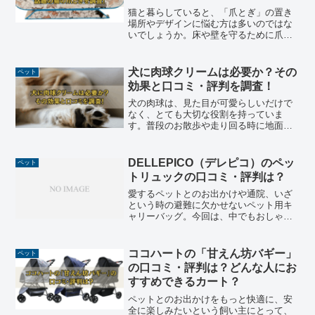
猫と暮らしていると、「爪とぎ」の置き
場所やデザインに悩む方は多いのではな
いでしょうか。床や壁を守るために爪と
ぎは必須ですが、インテリアになじまな
かったり、すぐボロボロになったりと不
満を感じることも少なくありません。そ
犬に肉球クリームは必要か？その
ペット
んな飼い主さんの間で注目...
効果と口コミ・評判を調査！
犬の肉球は、見た目が可愛らしいだけで
なく、とても大切な役割を持っていま
す。普段のお散歩や走り回る時に地面か
らの衝撃を和らげたり、滑り止めになっ
たりと、犬の健康な生活に欠かせない存
在です。ただし、季節や生活環境によっ
DELLEPICO（デレピコ）のペッ
ペット
ては乾燥やひび割れを起こし...
トリュックの口コミ・評判は？
愛するペットとのお出かけや通院、いざ
という時の避難に欠かせないペット用キ
ャリーバッグ。今回は、中でもおしゃれ
で機能的と評判のDELLEPICO（デレピ
コ）のペットリュックについて、実際に
使った人の口コミや評価を徹底的にご紹
ココハートの「甘えん坊バギー」
ペット
介します。購入を検...
の口コミ・評判は？どんな人にお
すすめできるカート？
ペットとのお出かけをもっと快適に、安
全に楽しみたいという飼い主にとって、