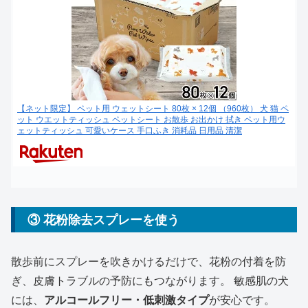
【ネット限定】 ペット用 ウェットシート 80枚 × 12個 （960枚） 犬 猫 ペ
ット ウエットティッシュ ペットシート お散歩 お出かけ 拭き ペット用ウ
ェットティッシュ 可愛いケース 手口ふき 消耗品 日用品 清潔
③ 花粉除去スプレーを使う
散歩前にスプレーを吹きかけるだけで、花粉の付着を防
ぎ、皮膚トラブルの予防にもつながります。 敏感肌の犬
には、
アルコールフリー・低刺激タイプ
が安心です。