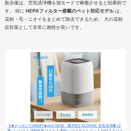
散歩後は、空気清浄機を強モードで稼働させると効果的で
す。 特に
HEPAフィルター搭載のペット対応モデル
は、
花粉・毛・ニオイをまとめて除去できるため、 犬の花粉
症対策として非常に相性が良いです。
【★クーポンで3880円★pm2.5対策・菌予防】KLOUDIC 空気清浄機 12
畳 コンパクト 花粉対策 ウイルス 黄砂 ハウスダスト ペット pm2.5 タバコ