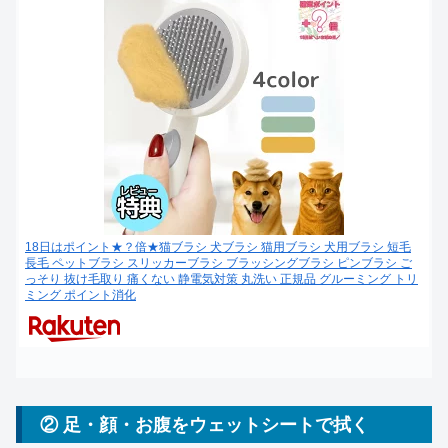
18日はポイント★？倍★猫ブラシ 犬ブラシ 猫用ブラシ 犬用ブラシ 短毛
長毛 ペットブラシ スリッカーブラシ ブラッシングブラシ ピンブラシ ご
っそり 抜け毛取り 痛くない 静電気対策 丸洗い 正規品 グルーミング トリ
ミング ポイント消化
② 足・顔・お腹をウェットシートで拭く