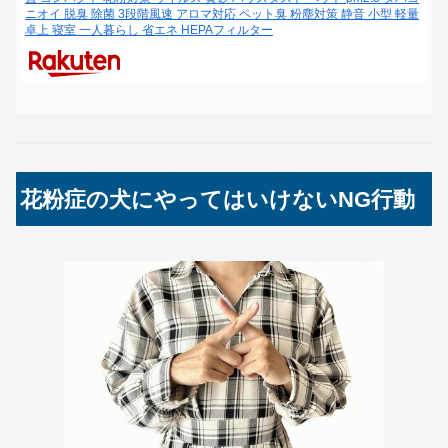
ニオイ 脱臭 除菌 3段階風速 アロマ対応 ペット臭 粉塵対策 静音 小型 軽量
卓上 寝室 一人暮らし 省エネ HEPAフィルター
花粉症の犬にやってはいけないNG行動