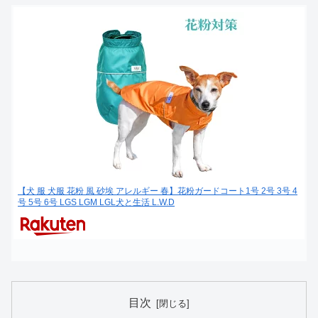
【犬 服 犬服 花粉 風 砂埃 アレルギー 春】花粉ガードコート1号 2号 3号 4
号 5号 6号 LGS LGM LGL犬と生活 L.W.D
目次