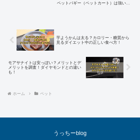
ペットバギー（ペットカート）は強い味
方です。ココハートの「甘えん坊バギ
ー」は、見た目のかわいらしさだけでな
く、実用性も重視した設計で、愛犬・愛
猫とのおでかけを支える人気...
芋ようかんは太る？カロリー・糖質から
見るダイエット中の正しい食べ方！
モアサナイトは安っぽい？メリットとデ
メリットを調査！ダイヤモンドとの違い
も！
ホーム
ペット
うっちーblog