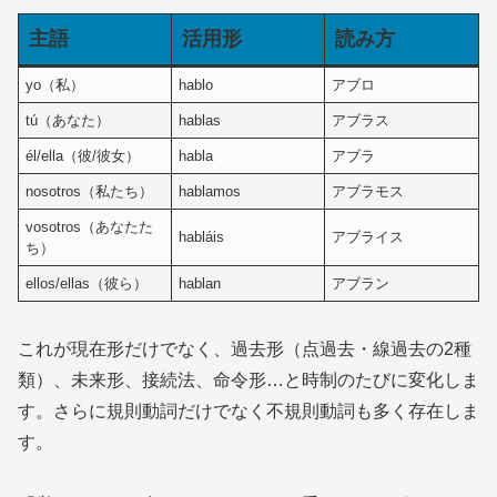
主語
活用形
読み方
yo（私）
hablo
アブロ
tú（あなた）
hablas
アブラス
él/ella（彼/彼女）
habla
アブラ
nosotros（私たち）
hablamos
アブラモス
vosotros（あなたた
habláis
アブライス
ち）
ellos/ellas（彼ら）
hablan
アブラン
これが現在形だけでなく、過去形（点過去・線過去の2種
類）、未来形、接続法、命令形…と時制のたびに変化しま
す。さらに規則動詞だけでなく不規則動詞も多く存在しま
す。