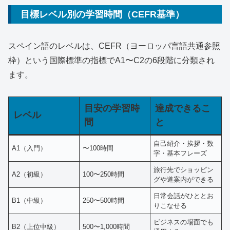
目標レベル別の学習時間（CEFR基準）
スペイン語のレベルは、CEFR（ヨーロッパ言語共通参照
枠）という国際標準の指標でA1〜C2の6段階に分類され
ます。
目安の学習時
達成できるこ
レベル
間
と
自己紹介・挨拶・数
A1（入門）
〜100時間
字・基本フレーズ
旅行先でショッピン
A2（初級）
100〜250時間
グや道案内ができる
日常会話がひととお
B1（中級）
250〜500時間
りこなせる
ビジネスの場面でも
B2（上位中級）
500〜1,000時間