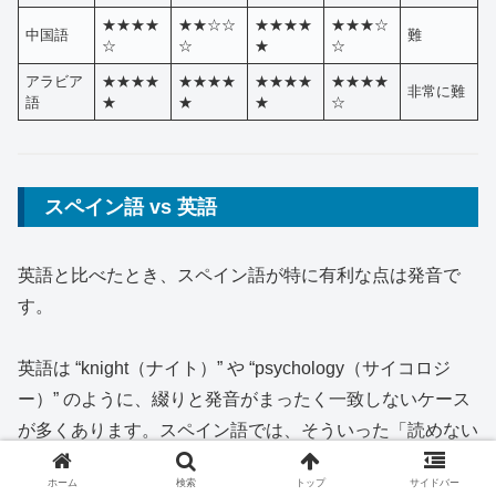
★★★★
★★☆☆
★★★★
★★★☆
中国語
難
☆
☆
★
☆
アラビア
★★★★
★★★★
★★★★
★★★★
非常に難
語
★
★
★
☆
スペイン語 vs 英語
英語と比べたとき、スペイン語が特に有利な点は発音で
す。
英語は “knight（ナイト）” や “psychology（サイコロジ
ー）” のように、綴りと発音がまったく一致しないケース
が多くあります。スペイン語では、そういった「読めない
単語」がほぼありません。
ホーム
検索
トップ
サイドバー