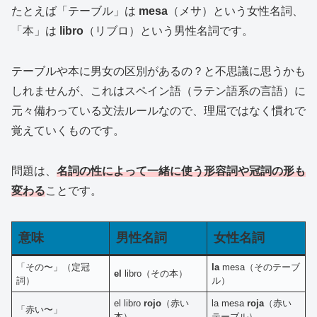
たとえば「テーブル」は
mesa
（メサ）という女性名詞、
「本」は
libro
（リブロ）という男性名詞です。
テーブルや本に男女の区別があるの？と不思議に思うかも
しれませんが、これはスペイン語（ラテン語系の言語）に
元々備わっている文法ルールなので、理屈ではなく慣れで
覚えていくものです。
問題は、
名詞の性によって一緒に使う形容詞や冠詞の形も
変わる
ことです。
意味
男性名詞
女性名詞
「その〜」（定冠
la
mesa（そのテーブ
el
libro（その本）
詞）
ル）
el libro
rojo
（赤い
la mesa
roja
（赤い
「赤い〜」
本）
テーブル）