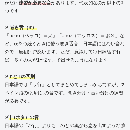
かだけ
練習が必要な音
があります。代表的なのが以下の3
つです。
✅
巻き舌（rr）
「perro（ペッロ）＝犬」「arroz（アッロス）＝ お米」な
ど、rが2つ続くときに使う巻き舌音。日本語にはない音な
ので、最初は戸惑います。ただ、意識して毎日練習すれ
ば、多くの人が1〜2ヶ月で出せるようになります。
✅
r と l の区別
日本語では「ラ行」としてまとめてしまいがちですが、ス
ペイン語のrとlは別の音です。聞き分け・言い分けの練習
が必要です。
✅
j（ホタ）の音
日本語の「ハ行」よりも、のどの奥から息を出すような強