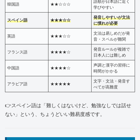
語順が日本語に近く
韓国語
★★☆☆☆
学びやすい
発音しやすいが文法
スペイン語
★★★☆☆
に慣れが必要
文法は易しめだが発
英語
★★★☆☆
音・スペルが難関
発音ルールが複雑で
フランス語
★★★★☆
日本人には難しめ
声調と漢字の習得に
中国語
★★★★☆
時間がかかる
文字・文法・発音す
アラビア語
★★★★★
べてが高難度
👉スペイン語は「難しくはないけど、勉強なしでは話せ
ない」という、ちょうどいい難易度感です。